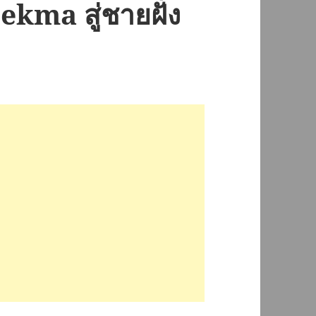
ma สู่ชายฝั่ง