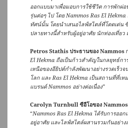
ออกแบบมาเพื่อมอบการใช้ชีวิต
การพักผ่อ
รุ่นต่อๆ
ไป
โดย
Nammos Ras El Hekma
ทัศน์นั้น
โดยนำเสนอไลฟ์สไตล์ที่โดดเด่น
ซ
ปลายทางนี้สำหรับผู้อยู่อาศัย
นักท่องเที่ยว
Petros Stathis
ประธานของ
Nammos
ก
El Hekma
ถือเป็นก้าวสำคัญในกลยุทธ์กา
เหนือของอียิปต์กำลังพัฒนาอย่างรวดเร็
โลก
และ
Ras El Hekma
เป็นสถานที่ที่เ
แบรนด์
Nammos
อย่างต่อเนื่อง
”
Carolyn Turnbull
ซีอีโอของ
Nammos H
“
Nammos Ras El Hekma
ได้รับการออกแ
อยู่อาศัย
และไลฟ์สไตล์ผสานรวมกันอย่างล