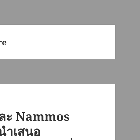
re
และ Nammos
 นำเสนอ