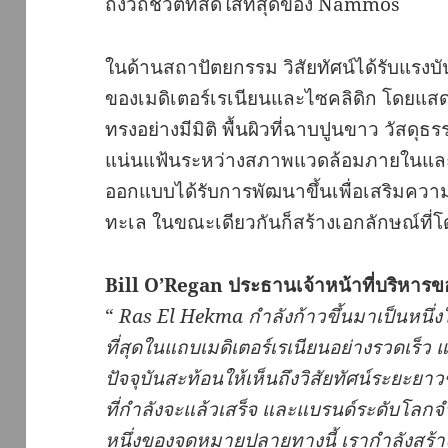
ถึงวิถีชีวิตที่สดใสที่สุดของ Nammos
ในด้านสถาปัตยกรรม วิสัยทัศน์ได้รับแ
ของเมดิเตอร์เรเนียนและไซคลิดิก โดยแสด
ทรงอย่างมีมิติ พื้นผิวที่ฉาบปูนขาว วัสดุ
แน่นแฟ้นระหว่างสภาพแวดล้อมภายในแ
ออกแบบได้รับการพัฒนาขึ้นเพื่อเสริมคว
ทะเล ในขณะเดียวกันก็สร้างเอกลักษณ์ที
Bill O’Regan
ประธานเจ้าหน้าที่บริหารข
“
Ras El Hekma
กำลังก้าวขึ้นมาเป็นหนึ
ที่สุดในแถบเมดิเตอร์เรเนียนอย่างรวดเร็ว
แ
ปัจจุบันสะท้อนให้เห็นถึงวิสัยทัศน์ระยะยา
ที่กำลังจะแล้วเสร็จ
และแบรนด์ระดับโลกจำ
หนึ่งของจุดหมายปลายทางนี้
เรากำลังสร้าง