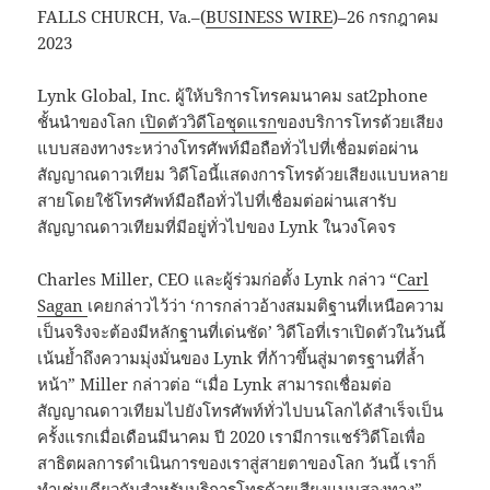
FALLS CHURCH, Va.–(
BUSINESS WIRE
)–26 กรกฎาคม
2023
Lynk Global, Inc. ผู้ให้บริการโทรคมนาคม sat2phone
ชั้นนำของโลก
เปิดตัววิดีโอชุดแรก
ของบริการโทรด้วยเสียง
แบบสองทางระหว่างโทรศัพท์มือถือทั่วไปที่เชื่อมต่อผ่าน
สัญญาณดาวเทียม วิดีโอนี้แสดงการโทรด้วยเสียงแบบหลาย
สายโดยใช้โทรศัพท์มือถือทั่วไปที่เชื่อมต่อผ่านเสารับ
สัญญาณดาวเทียมที่มีอยู่ทั่วไปของ Lynk ในวงโคจร
Charles Miller, CEO และผู้ร่วมก่อตั้ง Lynk กล่าว “
Carl
Sagan
เคยกล่าวไว้ว่า ‘การกล่าวอ้างสมมติฐานที่เหนือความ
เป็นจริงจะต้องมีหลักฐานที่เด่นชัด’ วิดีโอที่เราเปิดตัวในวันนี้
เน้นย้ำถึงความมุ่งมั่นของ Lynk ที่ก้าวขึ้นสู่มาตรฐานที่ล้ำ
หน้า” Miller กล่าวต่อ “เมื่อ Lynk สามารถเชื่อมต่อ
สัญญาณดาวเทียมไปยังโทรศัพท์ทั่วไปบนโลกได้สำเร็จเป็น
ครั้งแรกเมื่อเดือนมีนาคม ปี 2020 เรามีการแชร์วิดีโอเพื่อ
สาธิตผลการดำเนินการของเราสู่สายตาของโลก วันนี้ เราก็
ทำเช่นเดียวกันสำหรับบริการโทรด้วยเสียงแบบสองทาง”