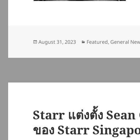
Posted
Categories
August 31, 2023
Featured
,
General Ne
on
Starr แต่งตั้ง Sea
ของ Starr Singap