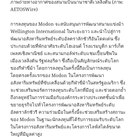
ภาพถ่ายทางอากาศของสนามบินนานาชาติเวลลิงตัน (ภาพ:
AETOSWire)
การลงทุนของ Modon จะสนับสนุนการพัฒนาสนามแข่งม้า
Wellington International ในระยะยาว และนำไปสู่การ
พัฒนาอสังหาริมทรัพย์ระดับอัลตราลักชัวรีอันโดดเด่น ซึ่ง
ประกอบด้วยที่พักอาศัยระดับไฮเอนด์ โรงแรมบูติก มาร์เก็ต
เพลสเชิงพาณิชย์ และสนามกอล์ฟระดับแชมเปี้ยนชิพใน
เมืองเวลลิงตัน รัฐฟลอริดา ซึ่งถือเป็นสัญลักษณ์ระดับโลก
ของกีฬาขี่ม้า โดยการลงทุนในครั้งนี้ถือเป็นการลงทุน
โดยตรงครั้งแรกของ Modon ในโครงการพัฒนา
อสังหาริมทรัพย์ที่ขับเคลื่อนด้วยกีฬาขี่ม้าในสหรัฐอเมริกา ซึ่ง
จะช่วยเสริมพอร์ตการลงทุนระดับโลกที่มีอยู่ และช่วยตอกย้ำ
ถึงกลยุทธ์ในการร่วมมือกับองค์กรระหว่างประเทศชั้นนำเพื่อ
ขยายธุรกิจไปทั่วโครงการพัฒนาอสังหาริมทรัพย์ระดับ
อัลตราลักชัวรี ความร่วมมือในครั้งนี้จะช่วยเสริมสร้างสถานะ
ของ Modon ในฐานะนักลงทุนที่ได้รับการยอมรับระดับโลก
ในโครงการอสังหาริมทรัพย์และโครงการไลฟ์สไตล์ขนาด
ใหญ่ที่มีมูลค่าสูง