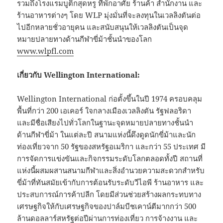
รวมถึงโรงแรมบูติกสุดหรู ที่พักอาศัย ร้านค้า สำนักงาน และ
ร้านอาหารต่างๆ โดย WLP มุ่งมั่นที่จะลงทุนในเวลลิงตันต่อ
ไปอีกหลายชั่วอายุคน และสนับสนุนให้เวลลิงตันเป็นจุด
หมายปลายทางด้านกีฬาขี่ม้าชั้นนำของโลก
www.wlpfl.com
เกี่ยวกับ
Wellington International:
Wellington International ก่อตั้งขึ้นในปี 1974 ครอบคลุม
พื้นที่กว่า 200 เอเคอร์ ใจกลางเมืองเวลลิงตัน รัฐฟลอริดา
และมีชื่อเสียงไปทั่วโลกในฐานะจุดหมายปลายทางชั้นนำ
ด้านกีฬาขี่ม้า ในแต่ละปี สนามแห่งนี้ดึงดูดนักขี่ม้าและนัก
ท่องเที่ยวจาก 50 รัฐของสหรัฐอเมริกา และกว่า 55 ประเทศ มี
การจัดการแข่งขันและกิจกรรมระดับโลกตลอดทั้งปี สถานที่
แห่งนี้ผสมผสานสนามกีฬาและสิ่งอำนวยความสะดวกสำหรับ
ขี่ม้าที่ทันสมัยเข้ากับการต้อนรับระดับวีไอพี ร้านอาหาร และ
ประสบการณ์การค้าปลีก โดยมีส่วนช่วยสร้างผลกระทบทาง
เศรษฐกิจให้กับเศรษฐกิจของปาล์มบีชเคาน์ตีมากกว่า 500
ล้านดอลลาร์สหรัฐต่อปีผ่านการท่องเที่ยว การจ้างงาน และ