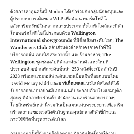
ด้วยการลงทุนครั้งนี้ Modon ได้เข้าร่วมกับกลุ่มนักลงทุนและ
ผู้ประกอบการเดิมของ WLP เพื่อพัฒนาพอร์ตโฟลิโอ
อสังหาริมทรัพย์ในหลากหลายประเภท ทั้งไลฟ์สไตล์และกีฬา
โดยพอร์ตโฟลิโอนี้ประกอบด้วย
Wellington
International showgrounds
ที่มีชื่อเสียงระดับโลก;
The
Wanderers Club
คลับส่วนตัวสำหรับครอบครัวที่ให้
บริการกอล์ฟ เทนนิส สระว่ายน้ำ และร้านอาหาร;
The
Wellington
ชุมชนคลับที่พักอาศัยส่วนตัวแห่งใหม่ที่
ประกอบด้วยบ้านพักระดับชั้นนำ 253 หลังที่จะเปิดตัวในปี
2028 พร้อมสนามกอล์ฟระดับแชมเปี้ยนชิพที่ออกแบบโดย
David McLay Kidd และ
มาร์เก็ตเพลส
แนวไลฟ์สไตล์ที่ได้
รับการออกแบบอย่างมีแบบแผนที่ประกอบด้วยโรงแรมบูติก
สุดหรู ที่พักอาศัย ร้านค้า สำนักงาน และร้านอาหารต่างๆ
โดยสินทรัพย์เหล่านี้รวมกันเป็นแผนแม่บทระยะยาวเพื่อเสริม
สร้างสถานะของเวลลิงตันในฐานะศูนย์กลางกีฬาขี่ม้าและ
การใช้ชีวิตที่หรูหราระดับโลก
การลงทุนครั้งนี้ยังรวมถึงข้อตกลงเกี่ยวกับสิทธิ์การใช้งาน